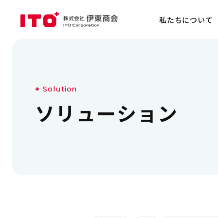
私たちについて
S
o
l
u
t
i
o
n
ソ
リ
ュ
ー
シ
ョ
ン