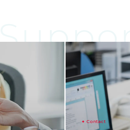
Suppor
C
o
n
t
a
c
t