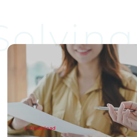
olving
D
o
w
n
l
o
a
d