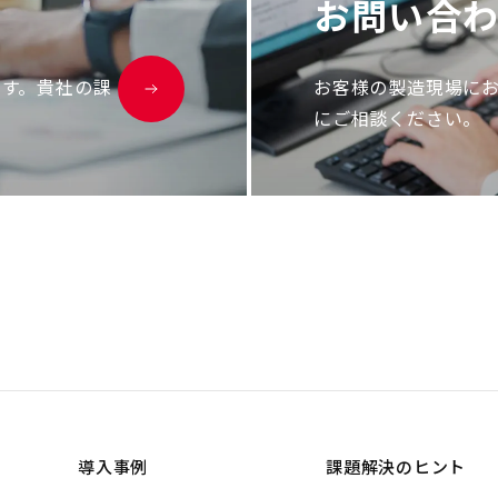
お
問
い
合
ます。貴社の課
お客様の製造現場に
にご相談ください。
導入事例
課題解決のヒント