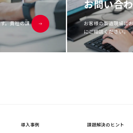
お
問
い
合
ます。貴社の課
お客様の製造現場に
にご相談ください。
導入事例
課題解決のヒント