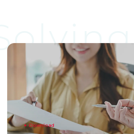
olving
D
o
w
n
l
o
a
d