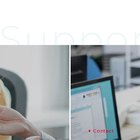
Suppor
C
o
n
t
a
c
t