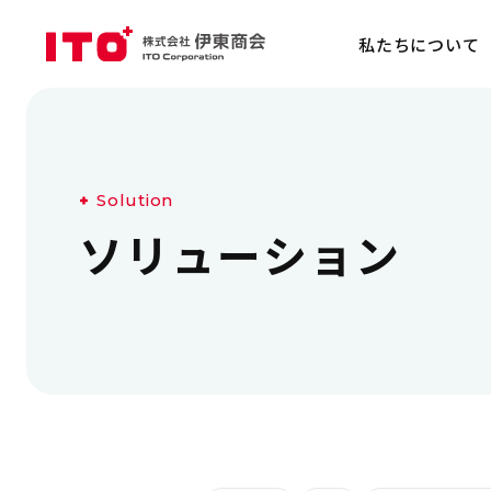
私たちについて
S
o
l
u
t
i
o
n
ソ
リ
ュ
ー
シ
ョ
ン