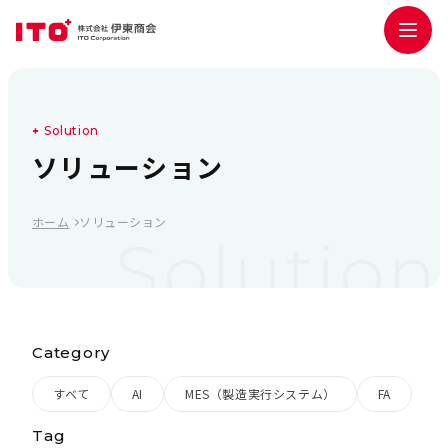
S
o
l
u
t
i
o
n
ソ
リ
ュ
ー
シ
ョ
ン
ホーム
ソリューション
Solution
Category
すべて
AI
MES（製造実行システム）
FA
Tag