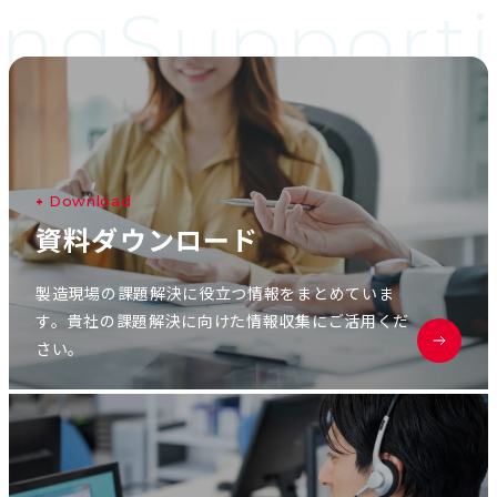
ing
Supporti
D
o
w
n
l
o
a
d
資
料
ダ
ウ
ン
ロ
ー
ド
製造現場の課題解決に役立つ情報をまとめていま
す。貴社の課題解決に向けた情報収集にご活用くだ
さい。