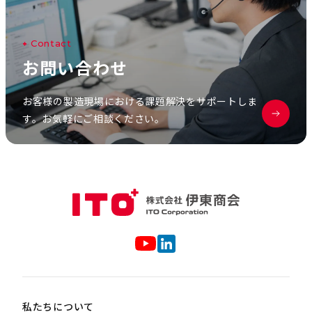
C
o
n
t
a
c
t
お
問
い
合
わ
せ
お客様の製造現場における課題解決をサポートしま
す。お気軽にご相談ください。
私たちについて