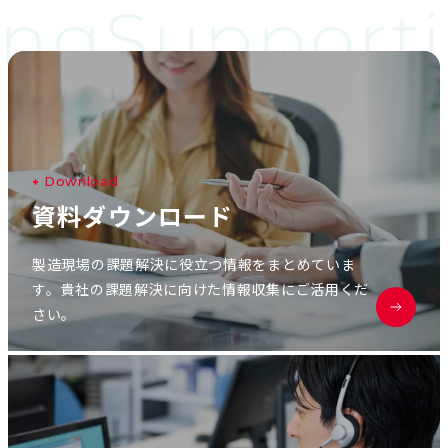
ing
Supporti
D
o
w
n
l
o
a
d
資
料
ダ
ウ
ン
ロ
ー
ド
製造現場の課題解決に役立つ情報をまとめていま
す。貴社の課題解決に向けた情報収集にご活用くだ
さい。