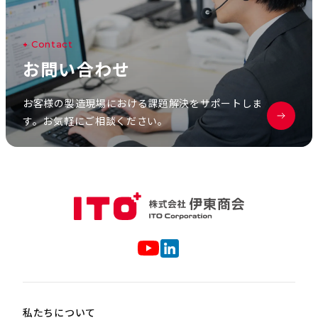
C
o
n
t
a
c
t
お
問
い
合
わ
せ
お客様の製造現場における課題解決をサポートしま
す。お気軽にご相談ください。
私たちについて