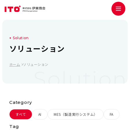
S
o
l
u
t
i
o
n
ソ
リ
ュ
ー
シ
ョ
ン
ホーム
ソリューション
Solution
Category
すべて
AI
MES（製造実行システム）
FA
Tag