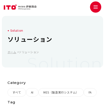
S
o
l
u
t
i
o
n
ソ
リ
ュ
ー
シ
ョ
ン
ホーム
ソリューション
Solution
Category
すべて
AI
MES（製造実行システム）
FA
Tag