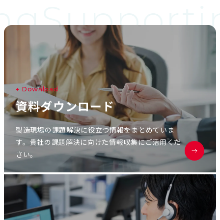
ng
Supporti
D
o
w
n
l
o
a
d
資
料
ダ
ウ
ン
ロ
ー
ド
製造現場の課題解決に役立つ情報をまとめていま
す。貴社の課題解決に向けた情報収集にご活用くだ
さい。