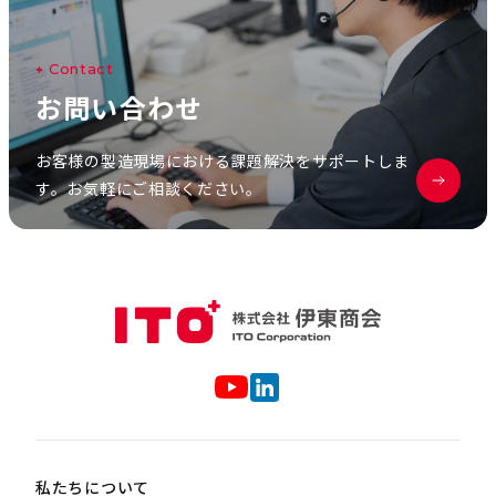
C
o
n
t
a
c
t
お
問
い
合
わ
せ
お客様の製造現場における課題解決をサポートしま
す。お気軽にご相談ください。
私たちについて