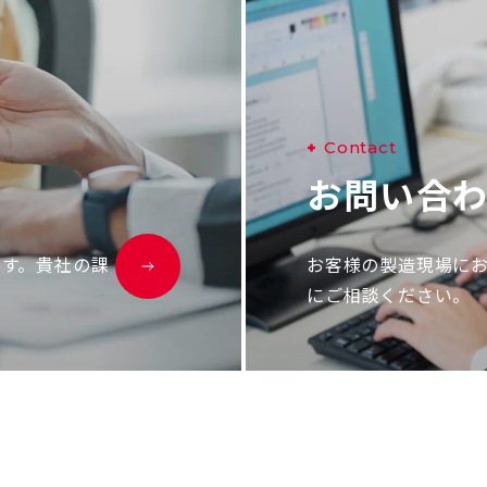
C
o
n
t
a
c
t
お
問
い
合
ます。貴社の課
お客様の製造現場に
にご相談ください。