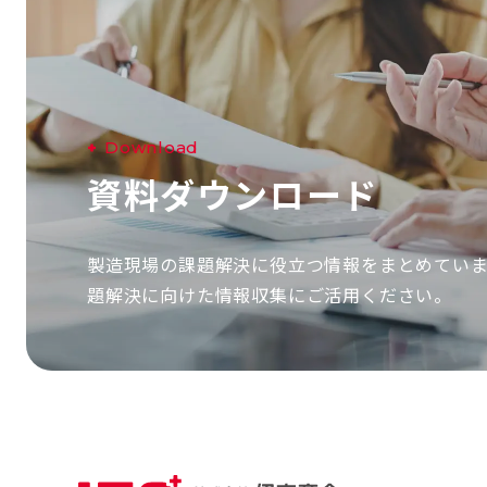
D
o
w
n
l
o
a
d
資
料
ダ
ウ
ン
ロ
ー
ド
製造現場の課題解決に役立つ情報をまとめてい
題解決に向けた情報収集にご活用ください。