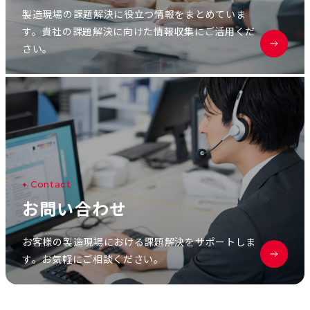
製造現場の課題解決に役立つ情報をまとめていま
す。貴社の課題解決に向けた情報収集にご活用くだ
さい。
C
o
n
t
a
c
t
お
問
い
合
わ
せ
お客様の製造現場における課題解決をサポートしま
す。お気軽にご相談ください。