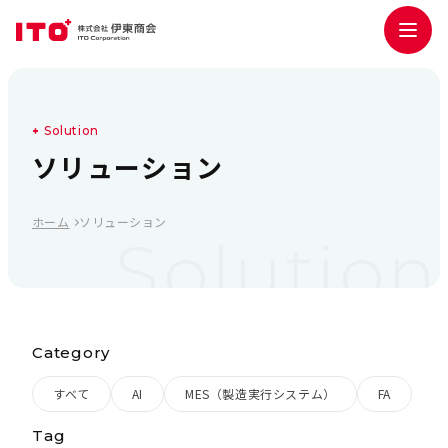
S
o
l
u
t
i
o
n
ソ
リ
ュ
ー
シ
ョ
ン
ホーム
ソリューション
Solution
Category
すべて
AI
MES（製造実行システム）
FA
Tag