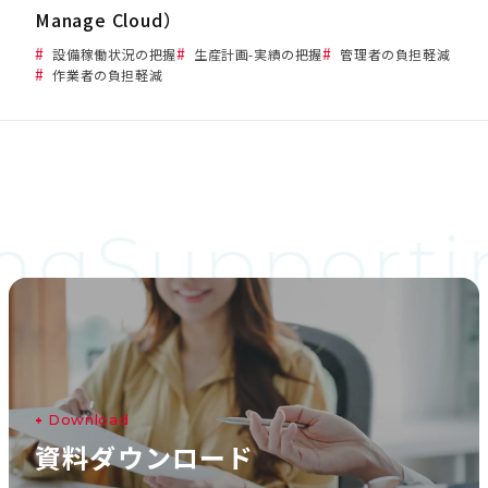
Manage Cloud）
設備稼働状況の把握
生産計画-実績の把握
管理者の負担軽減
作業者の負担軽減
ng
Supporti
D
o
w
n
l
o
a
d
資
料
ダ
ウ
ン
ロ
ー
ド