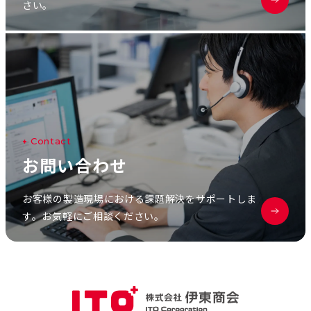
さい。
C
o
n
t
a
c
t
お
問
い
合
わ
せ
お客様の製造現場における課題解決をサポートしま
す。お気軽にご相談ください。