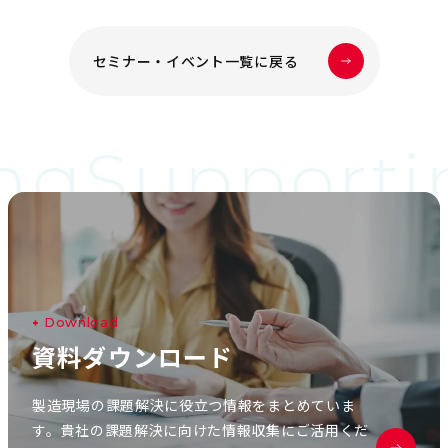
セミナー・イベント一覧に戻る
ng
Supporti
D
o
w
n
l
o
a
d
資
料
ダ
ウ
ン
ロ
ー
ド
製造現場の課題解決に役立つ情報をまとめていま
す。貴社の課題解決に向けた情報収集にご活用くだ