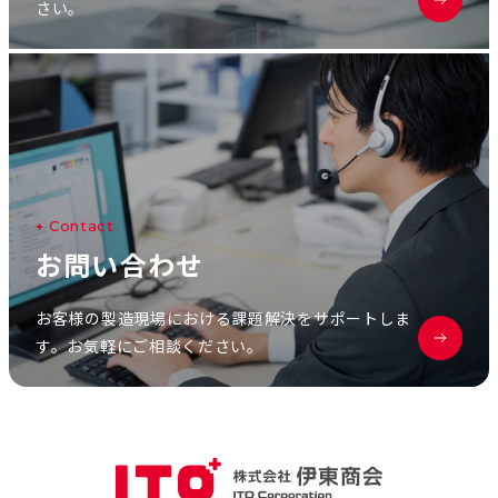
さい。
C
o
n
t
a
c
t
お
問
い
合
わ
せ
お客様の製造現場における課題解決をサポートしま
す。お気軽にご相談ください。