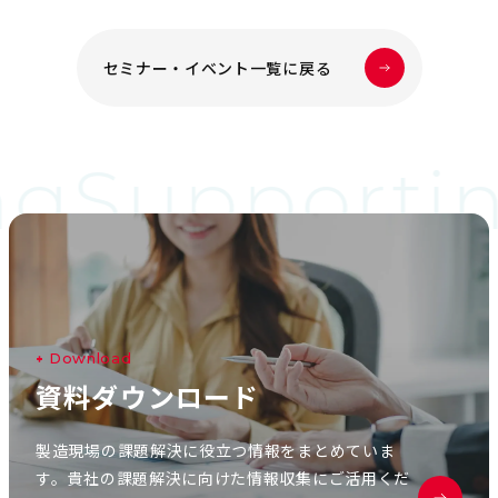
セミナー・イベント一覧に戻る
ng
Supportin
D
o
w
n
l
o
a
d
資
料
ダ
ウ
ン
ロ
ー
ド
製造現場の課題解決に役立つ情報をまとめていま
す。貴社の課題解決に向けた情報収集にご活用くだ