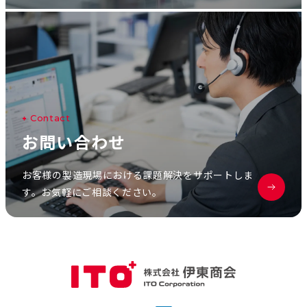
C
o
n
t
a
c
t
お
問
い
合
わ
せ
お客様の製造現場における課題解決をサポートしま
す。お気軽にご相談ください。