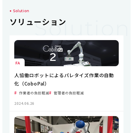
S
o
l
u
t
i
o
n
Solution
ソ
リ
ュ
ー
シ
ョ
ン
FA
人協働ロボットによるパレタイズ作業の自動
化（CoboPal）
作業者の負担軽減
管理者の負担軽減
2024.06.26