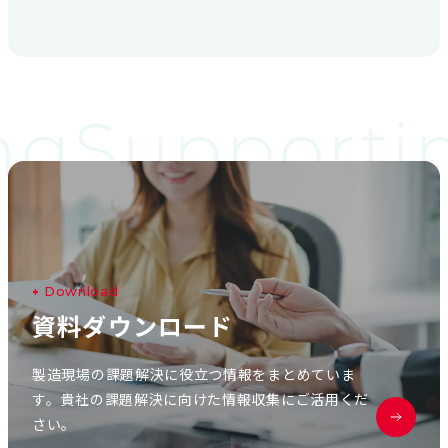
ng
Supportin
D
o
w
n
l
o
a
d
資
料
ダ
ウ
ン
ロ
ー
ド
製造現場の課題解決に役立つ情報をまとめていま
す。貴社の課題解決に向けた情報収集にご活用くだ
さい。